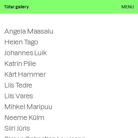
Tütar gallery
MENU
Angela Maasalu
Helen Tago
Johannes Luik
Katrin Piile
Kärt Hammer
Liis Tedre
Liis Vares
Mihkel Maripuu
Neeme Külm
Siiri Jüris