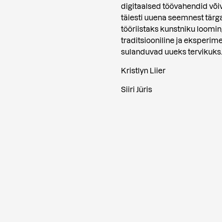
digitaalsed töövahendid võiv
täiesti uuena seemnest tärg
tööriistaks kunstniku loomin
traditsiooniline ja eksperime
sulanduvad uueks tervikuks
Kristlyn Liier
Siiri Jüris