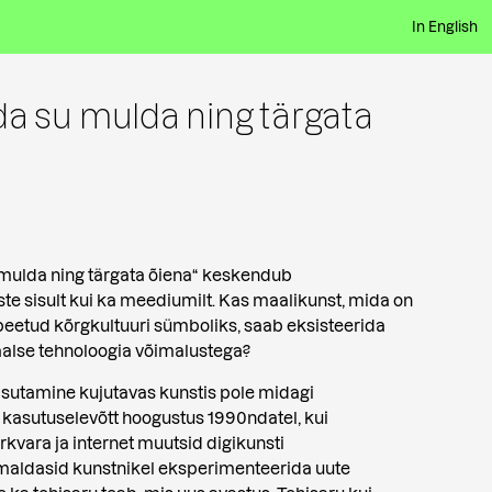
In English
lada su mulda ning tärgata
su mulda ning tärgata õiena“ keskendub
ste sisult kui ka meediumilt. Kas maalikunst, mida on
 peetud kõrgkultuuri sümboliks, saab eksisteerida
taalse tehnoloogia võimalustega?
asutamine kujutavas kunstis pole midagi
kasutuselevõtt hoogustus 1990ndatel, kui
rkvara ja internet muutsid digikunsti
aldasid kunstnikel eksperimenteerida uute