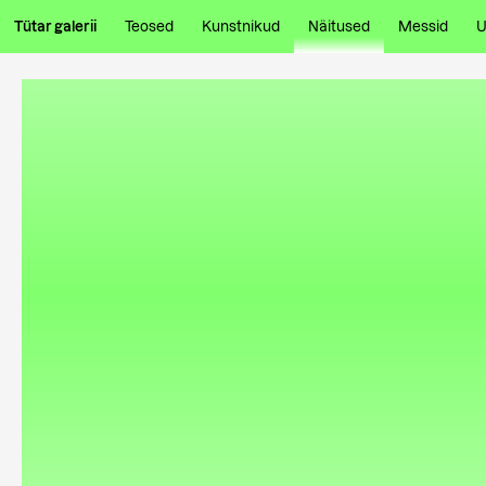
Tütar galerii
Teosed
Kunstnikud
Näitused
Messid
U