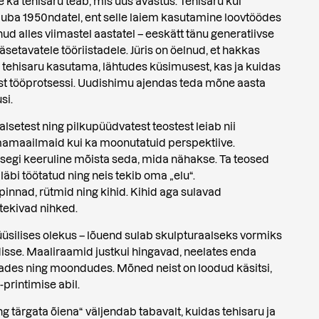
 ka tehisaru teab, mis uus avastus. Tehisaru kui
juba 1950ndatel, ent selle laiem kasutamine loovtöödes
d alles viimastel aastatel – eeskätt tänu generatiivse
ääsetavatele tööriistadele. Jüris on öelnud, et hakkas
a tehisaru kasutama, lähtudes küsimusest, kas ja kuidas
st tööprotsessi. Uudishimu ajendas teda mõne aasta
si.
aalsetest ning pilkupüüdvatest teostest leiab nii
mamaailmaid kui ka moonutatuid perspektiive.
isegi keeruline mõista seda, mida nähakse. Ta teosed
t läbi töötatud ning neis tekib oma „elu“.
nnad, rütmid ning kihid. Kihid aga sulavad
tekivad nihked.
üüsilises olekus – lõuend sulab skulpturaalseks vormiks
disse. Maaliraamid justkui hingavad, neelates enda
ulades ning moondudes. Mõned neist on loodud käsitsi,
printimise abil.
ng tärgata õiena“ väljendab tabavalt, kuidas tehisaru ja