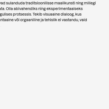
ad sulanduda traditsioonilisse maalikunsti ning millegi
ata. Olla abivahendiks ning eksperimentaalseks
gulises protsessis. Tekib visuaalne dialoog, kus
ntaalne või orgaaniline ja tehislik ei vastandu, vaid
.