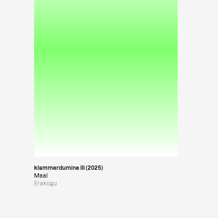
klammerdumine III (2025)
Maal
Erakogu