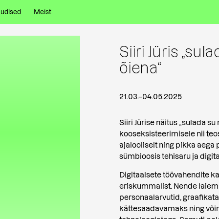
udised
Meist
Siiri Jüris „su
õiena“
21.03.
–
04.05.2025
Siiri Jürise näitus „sulada 
kooseksisteerimisele nii teo
ajalooliselt ning pikka aega
sümbioosis tehisaru ja digi
Digitaalsete töövahendite k
eriskummalist. Nende laiem 
personaalarvutid, graafikata
kättesaadavamaks ning võim