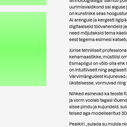
tehnoloogiatega. Samuti pole
uurimisvaldkond sai alguse 
on kunstnike seas hoogustunu
AI arengule ja kergesti ligip
digitaalseid töövahendeid j
need mõjutaksid tema käeli
eest tegema esimesi katsetu
Jürise tehniliselt profession
kehamaastikke, müstilisi o
Esmapilgul on võib-olla ehk 
on intuitiivselt ning aeglasel
Värvimängudest kujunevad pi
üksteisesse, vormuvad ning 
Nihked esinevad ka teoste f
ja vorm voolab tagasi lõuen
sisse pindu ja kujundeid, s
teised aga modelleeritud 3D-
Pealkiri „sulada su mulda ni