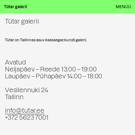
Tütar galerii
MENÜÜ
Tütar galerii
Tütar on Tallinnas asuv kaasaegse kunsti galerii.
Avatud
Neljapäev – Reede 13:00 – 19:00
Laupäev – Pühapäev 14:00 – 18:00
Vesilennuki 24
Tallinn
info@tutar.ee
+372 5623 7001