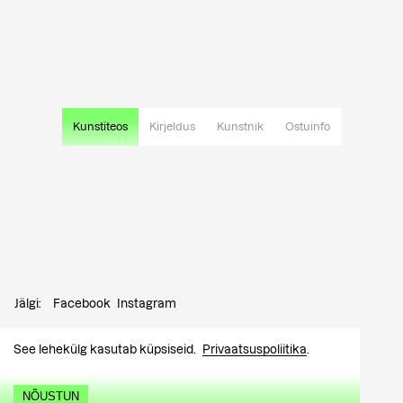
Kunstiteos
Kirjeldus
Kunstnik
Ostuinfo
Jälgi:
Facebook
Instagram
Kontakt:
info@tutar.ee
See lehekülg kasutab küpsiseid.
Privaatsuspoliitika
.
Külastajale
NÕUSTUN