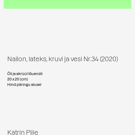
Nailon, lateks, kruvi ja vesi Nr.34 (2020)
Õli ja akrüül lõuendil
20 x 20 (cm)
Hind päringu alusel
Katrin Piile