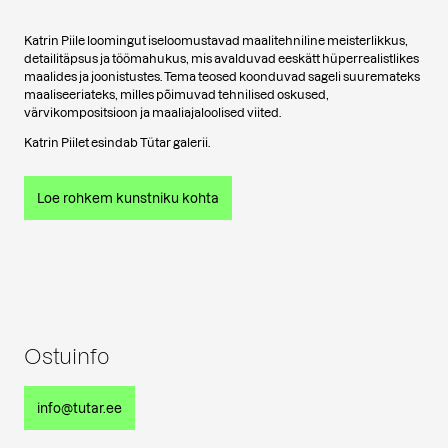
Katrin Piile loomingut iseloomustavad maalitehniline meisterlikkus,
detailitäpsus ja töömahukus, mis avalduvad eeskätt hüperrealistlikes
maalides ja joonistustes. Tema teosed koonduvad sageli suuremateks
maaliseeriateks, milles põimuvad tehnilised oskused,
värvikompositsioon ja maaliajaloolised viited.
Katrin Piilet esindab Tütar galerii.
Loe rohkem kunstniku kohta
Ostuinfo
info@tutar.ee