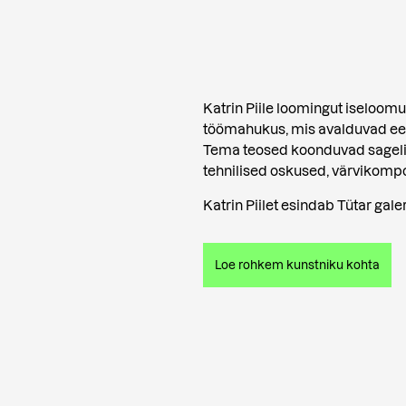
Katrin Piile loomingut iseloomu
töömahukus, mis avalduvad eesk
Tema teosed koonduvad sageli
tehnilised oskused, värvikompos
Katrin Piilet esindab Tütar galeri
Loe rohkem kunstniku kohta