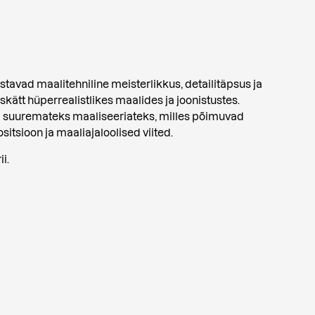
stavad maalitehniline meisterlikkus, detailitäpsus ja
ätt hüperrealistlikes maalides ja joonistustes.
 suuremateks maaliseeriateks, milles põimuvad
itsioon ja maaliajaloolised viited.
i.