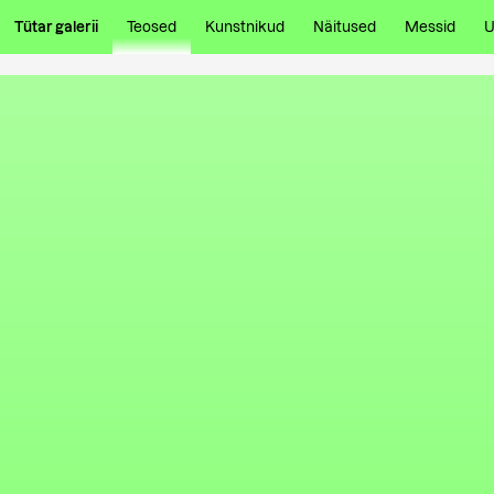
Tütar galerii
Teosed
Kunstnikud
Näitused
Messid
U