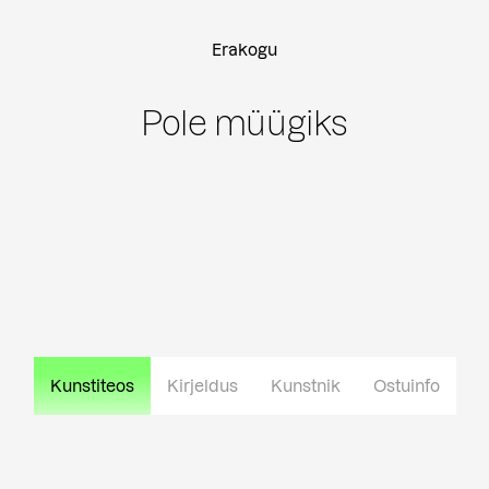
Erakogu
Pole müügiks
Kunstiteos
Kirjeldus
Kunstnik
Ostuinfo