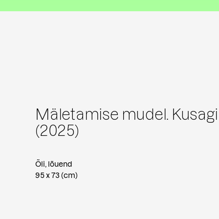
Mäletamise mudel. Kusagi
(2025)
Õli, lõuend
95 x 73 (cm)