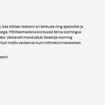
 kes töötab realismi eri tahkude ning ajaloolise ja
isega. Põhiteemadena korduvad tema loomingus
ted. Valdavalt moodustub Saadoja looming
valitud motiiv varieerub kuni mitmekümneosalises
lerii.