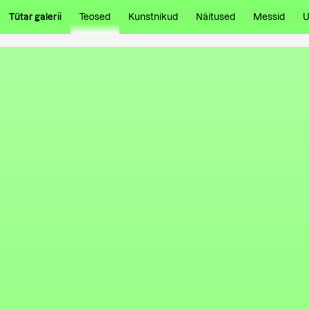
Tütar galerii
Teosed
Kunstnikud
Näitused
Messid
U