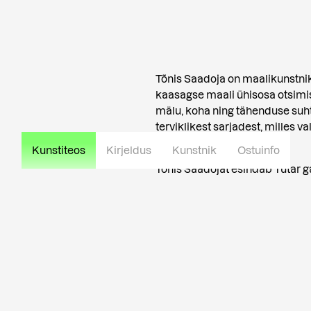
Tõnis Saadoja on maalikunstnik,
kaasagse maali ühisosa otsim
mälu, koha ning tähenduse suh
terviklikest sarjadest, milles 
pildireas.
Kunstiteos
Kirjeldus
Kunstnik
Ostuinfo
Tõnis Saadojat esindab Tütar ga
Loe rohkem kunstniku kohta