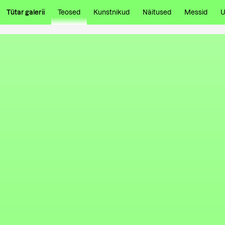
Tütar galerii
Teosed
Kunstnikud
Näitused
Messid
U