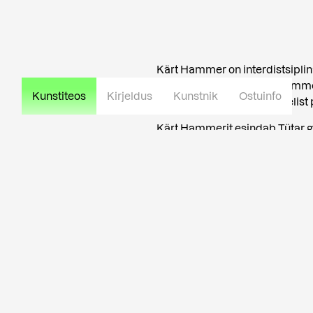
Kärt Hammer on interdistsiplina
tekstivaba abstraktsus. Hammer l
Kunstiteos
Kirjeldus
Kunstnik
Ostuinfo
otsides korra ja kaose vahelist 
Kärt Hammerit esindab Tütar ga
Loe rohkem kunstniku kohta