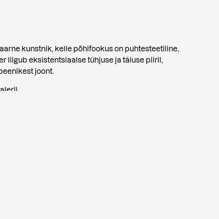
arne kunstnik, kelle põhifookus on puhtesteetiline,
iigub eksistentsiaalse tühjuse ja täiuse piiril,
peenikest joont.
lerii.