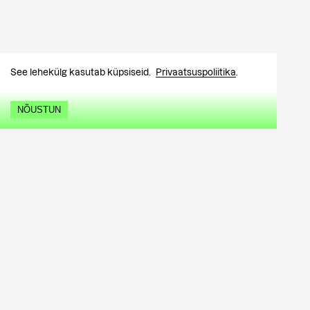
Kärt Hammer
See lehekülg kasutab küpsiseid.
Privaatsuspoliitika
.
NÕUSTUN