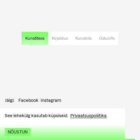
Kunstiteos
Kirjeldus
Kunstnik
Ostuinfo
Jälgi:
Facebook
Instagram
Kontakt:
info@tutar.ee
See lehekülg kasutab küpsiseid.
Privaatsuspoliitika
.
Külastajale
NÕUSTUN