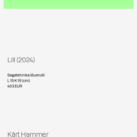
Lill (2024)
Segatehnika lõuendil
L 15 K 15 (cm)
403 EUR
Kärt Hammer