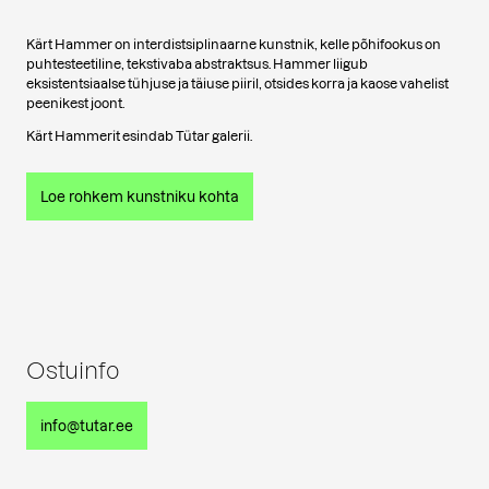
Kärt Hammer on interdistsiplinaarne kunstnik, kelle põhifookus on
puhtesteetiline, tekstivaba abstraktsus. Hammer liigub
eksistentsiaalse tühjuse ja täiuse piiril, otsides korra ja kaose vahelist
peenikest joont.
Kärt Hammerit esindab Tütar galerii.
Loe rohkem kunstniku kohta
Ostuinfo
info@tutar.ee