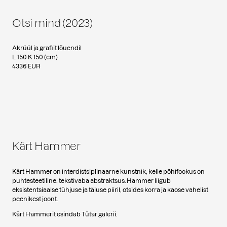
Otsi mind (2023)
Akrüül ja grafiit lõuendil
L 150 K 150 (cm)
4336 EUR
Kärt Hammer
Kärt Hammer on interdistsiplinaarne kunstnik, kelle põhifookus on
puhtesteetiline, tekstivaba abstraktsus. Hammer liigub
eksistentsiaalse tühjuse ja täiuse piiril, otsides korra ja kaose vahelist
peenikest joont.
Kärt Hammerit esindab Tütar galerii.