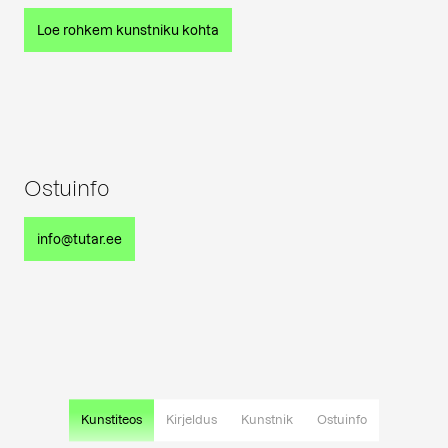
Loe rohkem kunstniku kohta
Ostuinfo
info@tutar.ee
Kunstiteos
Kirjeldus
Kunstnik
Ostuinfo