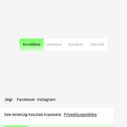
Kunstiteos
Kirjeldus
Kunstnik
Ostuinfo
Jälgi:
Facebook
Instagram
Kontakt:
info@tutar.ee
See lehekülg kasutab küpsiseid.
Privaatsuspoliitika
.
Külastajale