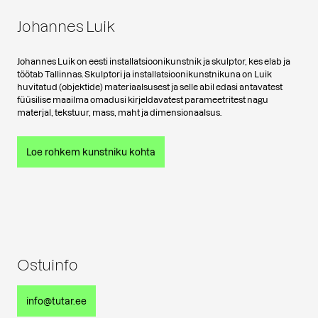
Johannes Luik
Johannes Luik on eesti installatsioonikunstnik ja skulptor, kes elab ja
töötab Tallinnas. Skulptori ja installatsioonikunstnikuna on Luik
huvitatud (objektide) materiaalsusest ja selle abil edasi antavatest
füüsilise maailma omadusi kirjeldavatest parameetritest nagu
materjal, tekstuur, mass, maht ja dimensionaalsus.
Loe rohkem kunstniku kohta
Ostuinfo
info@tutar.ee