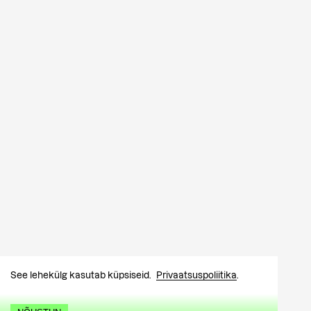
See lehekülg kasutab küpsiseid.
Privaatsuspoliitika
.
Jälgi:
Facebook
Instagram