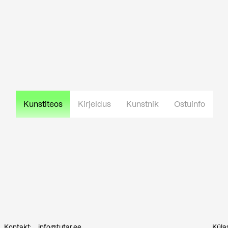
Kunstiteos
Kirjeldus
Kunstnik
Ostuinfo
Kontakt:
info@tutar.ee
Küla