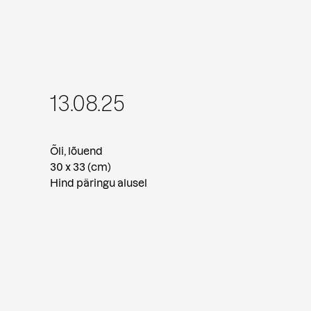
13.08.25
Õli, lõuend
30 x 33 (cm)
Hind päringu alusel