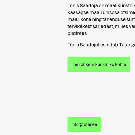
Tõnis Saadoja on maalikunstnik,
kaasagse maali ühisosa otsim
mälu, koha ning tähenduse suh
terviklikest sarjadest, milles 
pildireas.
Tõnis Saadojat esindab Tütar ga
Loe rohkem kunstniku kohta
info@tutar.ee