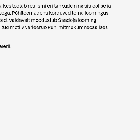
 kes töötab realismi eri tahkude ning ajaloolise ja
isega. Põhiteemadena korduvad tema loomingus
ted. Valdavalt moodustub Saadoja looming
valitud motiiv varieerub kuni mitmekümneosalises
lerii.