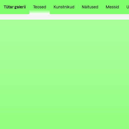
Tütar galerii
Teosed
Kunstnikud
Näitused
Messid
U